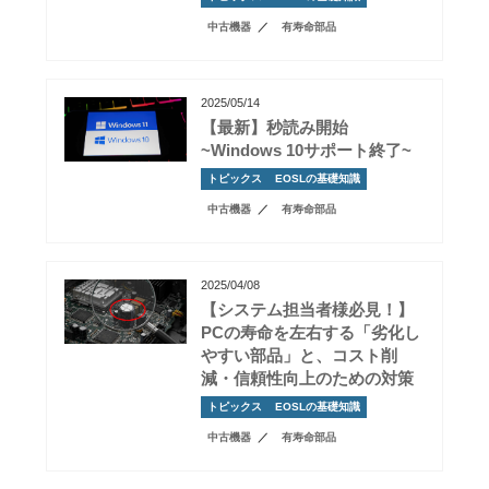
中古機器
有寿命部品
2025/05/14
【最新】秒読み開始
~Windows 10サポート終了~
トピックス
EOSLの基礎知識
中古機器
有寿命部品
2025/04/08
【システム担当者様必見！】
PCの寿命を左右する「劣化し
やすい部品」と、コスト削
減・信頼性向上のための対策
トピックス
EOSLの基礎知識
中古機器
有寿命部品