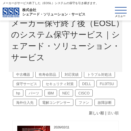
メーカーがサービス終了した（EOSL）システムの保守を引き継ぎます。
toggle
株式会社
シェアード・ソリューション・サービス
navigatio
メーカー保守終了後（EOSL）
のシステム保守サービス｜シ
TOP
>
お役立ち情報
> 中古機器
ェアード・ソリューション・
サービス
タグ：「中古機器」の記事（46件）
中古機器
有寿命部品
対応実績
トラブル対処法
保守サービス
セキュリティ対策
DELL
FUJITSU
hp
パーツ
IBM
NEC
CISCO
海外仕入先
電解コンデンサー
ファン
故障診断
新しい順 |
古い順
2026/02/11