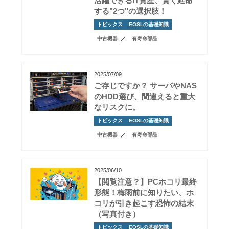
活躍できるIT資産、賢く延命
する"2つ"の選択肢！
トピックス
EOSLの基礎知識
中古機器
有寿命部品
2025/07/09
ご存じですか？ サーバやNAS
のHDD選び、間違えると重大
なリスクに。
トピックス
EOSLの基礎知識
中古機器
有寿命部品
2025/06/10
【閲覧注意？】PCホコリ最終
形態！梅雨前に知りたい、ホ
コリが引き起こす恐怖の結末
（写真付き）
トピックス
EOSLの基礎知識