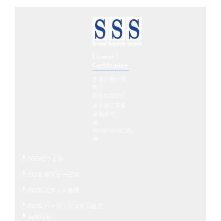
License /
Certification
全省庁統一資
格：
0000113105
東京都公安委
員会認可：
第
301020408215
号
SSSのつよみ
EOSL保守サービス
EOSLスポット修理
EOSLパーツ・システム販売
お知らせ