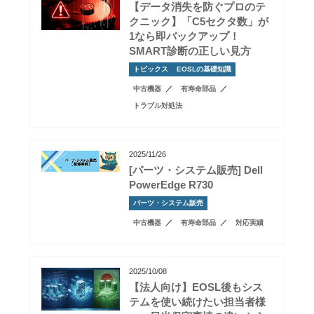
【データ消失を防ぐプロのテ
クニック】「C5セクタ数」が
1なら即バックアップ！
SMART診断の正しい見方
トピックス
EOSLの基礎知識
中古機器
有寿命部品
トラブル対処法
2025/11/26
[パーツ・システム販売] Dell
PowerEdge R730
パーツ・システム販売
中古機器
有寿命部品
対応実績
2025/10/08
【法人向け】EOSL後もシス
テムを使い続けたい担当者様