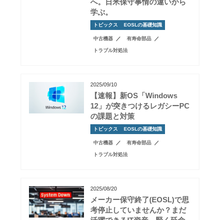
へ。日米保守事情の違いから
学ぶ。
トピックス
EOSLの基礎知識
中古機器
有寿命部品
トラブル対処法
2025/09/10
【速報】新OS「Windows
12」が突きつけるレガシーPC
の課題と対策
トピックス
EOSLの基礎知識
中古機器
有寿命部品
トラブル対処法
2025/08/20
メーカー保守終了(EOSL)で思
考停止していませんか？まだ