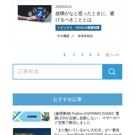
2025/03/12
故障かなと思ったときに、避
けるべきこととは
トピックス
EOSLの基礎知識
中古機器
有寿命部品
1
2
3
4
5
次へ >>
おすすめ記事
[修理事例] Fujitsu ESPRIMO D588/C 電
源LEDが点滅し起動しない ─ マザーボー
ド交換で復旧しました
「まだ動いているから大丈夫」が一番危
ない ― Sun Blade 1500/2500 オーバーホ