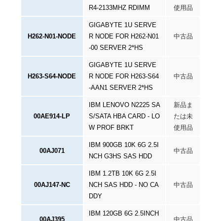
R4-2133MHZ RDIMM
使用品
GIGABYTE 1U SERVE
H262-N01-NODE
R NODE FOR H262-N01
中古品
-00 SERVER 2*HS
GIGABYTE 1U SERVE
H263-S64-NODE
R NODE FOR H263-S64
中古品
-AAN1 SERVER 2*HS
IBM LENOVO N2225 SA
新品ま
00AE914-LP
S/SATA HBA CARD - LO
たは未
W PROF BRKT
使用品
IBM 900GB 10K 6G 2.5I
00AJ071
中古品
NCH G3HS SAS HDD
IBM 1.2TB 10K 6G 2.5I
00AJ147-NC
NCH SAS HDD - NO CA
中古品
DDY
IBM 120GB 6G 2.5INCH
00AJ395
中古品