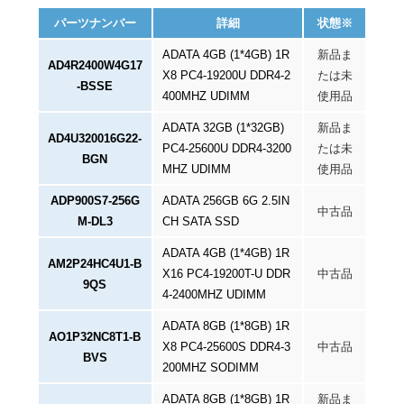
パーツナンバー
詳細
状態※
ADATA 4GB (1*4GB) 1R
新品ま
AD4R2400W4G17
X8 PC4-19200U DDR4-2
たは未
-BSSE
400MHZ UDIMM
使用品
ADATA 32GB (1*32GB)
新品ま
AD4U320016G22-
PC4-25600U DDR4-3200
たは未
BGN
MHZ UDIMM
使用品
ADP900S7-256G
ADATA 256GB 6G 2.5IN
中古品
M-DL3
CH SATA SSD
ADATA 4GB (1*4GB) 1R
AM2P24HC4U1-B
X16 PC4-19200T-U DDR
中古品
9QS
4-2400MHZ UDIMM
ADATA 8GB (1*8GB) 1R
AO1P32NC8T1-B
X8 PC4-25600S DDR4-3
中古品
BVS
200MHZ SODIMM
ADATA 8GB (1*8GB) 1R
新品ま