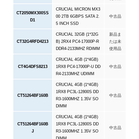
CRUCIAL MICRON MX3
CT2050MX300SS
00 2TB 6GBPS SATA 2.
中古品
D1
5 INCH SSD
CRUCIAL 32GB (1*32G
新品ま
CT32G4RFD4213
B) 2RX4 PC4-17000P-R
たは未
DDR4-2133MHZ RDIMM
使用品
CRUCIAL 4GB (1*4GB)
CT4G4DFS8213
1RX8 PC4-17000P-U DD
中古品
R4-2133MHZ UDIMM
CRUCIAL 4GB (1*4GB)
1RX8 PC3L-12800S DD
CT51264BF160B
中古品
R3-1600MHZ 1.35V SO
DIMM
CRUCIAL 4GB (1*4GB)
CT51264BF160B
1RX8 PC3L-12800S DD
中古品
J
R3-1600MHZ 1.35V SO
DIMM