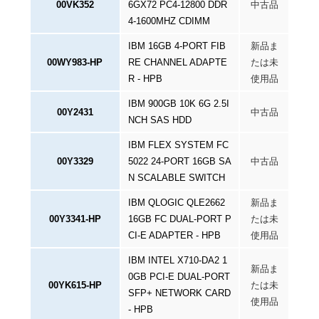
00VK352
6GX72 PC4-12800 DDR
中古品
4-1600MHZ CDIMM
IBM 16GB 4-PORT FIB
新品ま
00WY983-HP
RE CHANNEL ADAPTE
たは未
R - HPB
使用品
IBM 900GB 10K 6G 2.5I
00Y2431
中古品
NCH SAS HDD
IBM FLEX SYSTEM FC
00Y3329
5022 24-PORT 16GB SA
中古品
N SCALABLE SWITCH
IBM QLOGIC QLE2662
新品ま
00Y3341-HP
16GB FC DUAL-PORT P
たは未
CI-E ADAPTER - HPB
使用品
IBM INTEL X710-DA2 1
新品ま
0GB PCI-E DUAL-PORT
00YK615-HP
たは未
SFP+ NETWORK CARD
使用品
- HPB