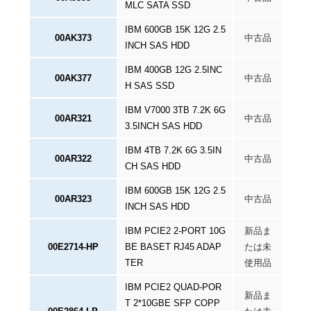
MLC SATA SSD
IBM 600GB 15K 12G 2.5
00AK373
中古品
INCH SAS HDD
IBM 400GB 12G 2.5INC
00AK377
中古品
H SAS SSD
IBM V7000 3TB 7.2K 6G
00AR321
中古品
3.5INCH SAS HDD
IBM 4TB 7.2K 6G 3.5IN
00AR322
中古品
CH SAS HDD
IBM 600GB 15K 12G 2.5
00AR323
中古品
INCH SAS HDD
IBM PCIE2 2-PORT 10G
新品ま
00E2714-HP
BE BASET RJ45 ADAP
たは未
TER
使用品
IBM PCIE2 QUAD-POR
新品ま
T 2*10GBE SFP COPP