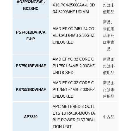
AO2P32NC8W1-
X16 PC4-25600AA-U DD
たは未
BD3SHC
R4-3200MHZ UDIMM
使用品
新品、
AMD EPYC 7451 24 CO
未使用
PS7451BDVHCA
RE CPU 64MB 2.30GHZ
品また
F-HP
UNLOCKED
は中古
品
AMD EPYC 32 CORE C
新品ま
PS7501BEVIHAF
PU 7501 64MB 2.00GHZ
たは未
UNLOCKED
使用品
AMD EPYC 32 CORE C
新品ま
PS7551BDVIHAF
PU 7551 64MB 2.00GHZ
たは未
UNLOCKED
使用品
APC METERED 8-OUTL
ETS 1U RACK-MOUNTA
AP7820
中古品
BLE POWER DISTRIBU
TION UNIT