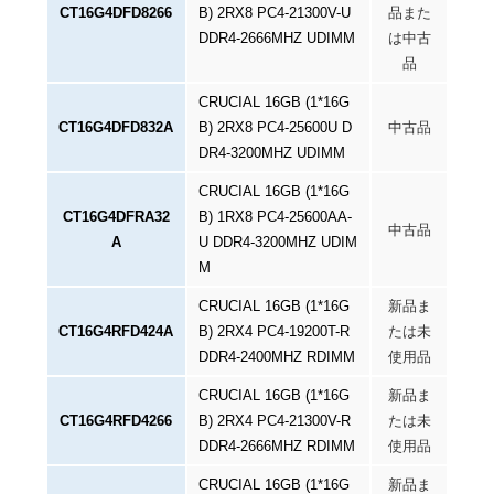
CT16G4DFD8266
B) 2RX8 PC4-21300V-U
品また
DDR4-2666MHZ UDIMM
は中古
品
CRUCIAL 16GB (1*16G
CT16G4DFD832A
B) 2RX8 PC4-25600U D
中古品
DR4-3200MHZ UDIMM
CRUCIAL 16GB (1*16G
CT16G4DFRA32
B) 1RX8 PC4-25600AA-
中古品
A
U DDR4-3200MHZ UDIM
M
CRUCIAL 16GB (1*16G
新品ま
CT16G4RFD424A
B) 2RX4 PC4-19200T-R
たは未
DDR4-2400MHZ RDIMM
使用品
CRUCIAL 16GB (1*16G
新品ま
CT16G4RFD4266
B) 2RX4 PC4-21300V-R
たは未
DDR4-2666MHZ RDIMM
使用品
CRUCIAL 16GB (1*16G
新品ま