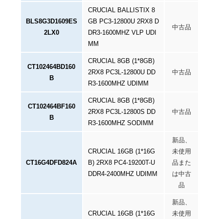
CRUCIAL BALLISTIX 8
BLS8G3D1609ES
GB PC3-12800U 2RX8 D
中古品
2LX0
DR3-1600MHZ VLP UDI
MM
CRUCIAL 8GB (1*8GB)
CT102464BD160
2RX8 PC3L-12800U DD
中古品
B
R3-1600MHZ UDIMM
CRUCIAL 8GB (1*8GB)
CT102464BF160
2RX8 PC3L-12800S DD
中古品
B
R3-1600MHZ SODIMM
新品、
CRUCIAL 16GB (1*16G
未使用
CT16G4DFD824A
B) 2RX8 PC4-19200T-U
品また
DDR4-2400MHZ UDIMM
は中古
品
新品、
CRUCIAL 16GB (1*16G
未使用