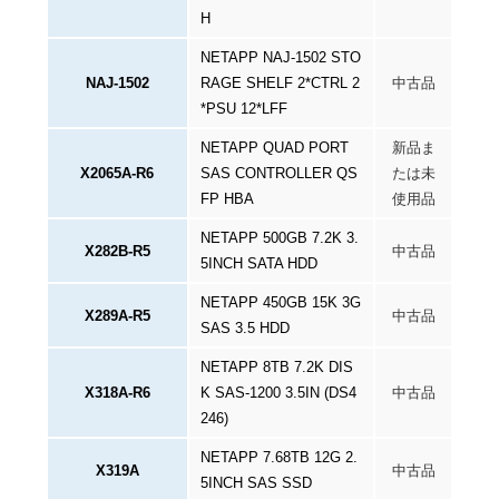
H
NETAPP NAJ-1502 STO
NAJ-1502
RAGE SHELF 2*CTRL 2
中古品
*PSU 12*LFF
NETAPP QUAD PORT
新品ま
X2065A-R6
SAS CONTROLLER QS
たは未
FP HBA
使用品
NETAPP 500GB 7.2K 3.
X282B-R5
中古品
5INCH SATA HDD
NETAPP 450GB 15K 3G
X289A-R5
中古品
SAS 3.5 HDD
NETAPP 8TB 7.2K DIS
X318A-R6
K SAS-1200 3.5IN (DS4
中古品
246)
NETAPP 7.68TB 12G 2.
X319A
中古品
5INCH SAS SSD