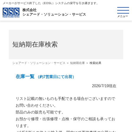
メーカーがサービス終了した（EOSL）システムの保守を引き継ぎます。
toggle
株式会社
シェアード・ソリューション・サービス
navigat
短納期在庫検索
シェアード・ソリューション・サービス
＞
短納期在庫
＞ 検索結果
在庫一覧
（約7営業日にて出荷）
2026/7/19現在
リスト記載の無いものも手配できる場合がございますので
お問い合
わせください。
部品のみの販売も可能です。
お預かり修理・出張修理・点検・
保守のご相談も承ってお
ります。