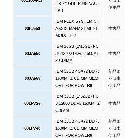
00E2864-LP
たは未
ER 2*1GBE RJ45 NAC -
使用品
LPB
IBM FLEX SYSTEM CH
00FJ669
ASSIS MANAGEMENT
中古品
MODULE 2
IBM 16GB (1*16GB) PC
00JA660
3L-12800 DDR3-1600MH
中古品
Z CDIMM
IBM 32GB 4GX72 DDR3
新品ま
00JA668
1600MHZ CDIMM MEM
たは未
ORY FOR POWER8
使用品
IBM 32GB (1*32GB) PC
00LP726
3-12800 DDR3-1600MHZ
中古品
CDIMM
IBM 32GB 4GX72 DDR3
新品ま
00LP740
1600MHZ CDIMM MEM
たは未
ORY FOR POWER8
使用品