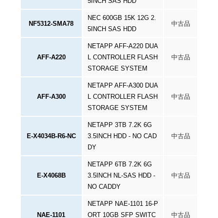
5INCH SAS HDD
NEC 600GB 15K 12G 2.
NF5312-SMA78
中古品
5INCH SAS HDD
NETAPP AFF-A220 DUA
AFF-A220
L CONTROLLER FLASH
中古品
STORAGE SYSTEM
NETAPP AFF-A300 DUA
AFF-A300
L CONTROLLER FLASH
中古品
STORAGE SYSTEM
NETAPP 3TB 7.2K 6G
E-X4034B-R6-NC
3.5INCH HDD - NO CAD
中古品
DY
NETAPP 6TB 7.2K 6G
E-X4068B
3.5INCH NL-SAS HDD -
中古品
NO CADDY
NETAPP NAE-1101 16-P
NAE-1101
ORT 10GB SFP SWITC
中古品