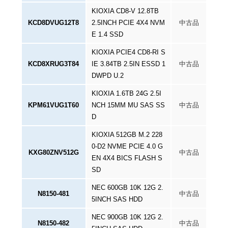
KIOXIA CD8-V 12.8TB
KCD8DVUG12T8
2.5INCH PCIE 4X4 NVM
中古品
E 1.4 SSD
KIOXIA PCIE4 CD8-RI S
KCD8XRUG3T84
IE 3.84TB 2.5IN ESSD 1
中古品
DWPD U.2
KIOXIA 1.6TB 24G 2.5I
KPM61VUG1T60
NCH 15MM MU SAS SS
中古品
D
KIOXIA 512GB M.2 228
0-D2 NVME PCIE 4.0 G
KXG80ZNV512G
中古品
EN 4X4 BICS FLASH S
SD
NEC 600GB 10K 12G 2.
N8150-481
中古品
5INCH SAS HDD
NEC 900GB 10K 12G 2.
N8150-482
中古品