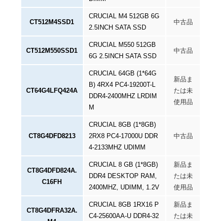
CRUCIAL M4 512GB 6G
CT512M4SSD1
中古品
2.5INCH SATA SSD
CRUCIAL M550 512GB
CT512M550SSD1
中古品
6G 2.5INCH SATA SSD
CRUCIAL 64GB (1*64G
新品ま
B) 4RX4 PC4-19200T-L
CT64G4LFQ424A
たは未
DDR4-2400MHZ LRDIM
使用品
M
CRUCIAL 8GB (1*8GB)
CT8G4DFD8213
2RX8 PC4-17000U DDR
中古品
4-2133MHZ UDIMM
CRUCIAL 8 GB (1*8GB)
新品ま
CT8G4DFD824A.
DDR4 DESKTOP RAM,
たは未
C16FH
2400MHZ, UDIMM, 1.2V
使用品
CRUCIAL 8GB 1RX16 P
新品ま
CT8G4DFRA32A.
C4-25600AA-U DDR4-32
たは未