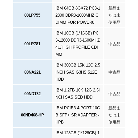
IBM 64GB 8GX72 PC3-1
新品ま
00LP755
2800 DDR3-1600MHZ C
たは未
DIMM FOR POWER8
使用品
IBM 16GB (1*16GB) PC
3-12800 DDR3-1600MHZ
00LP781
中古品
4U/HIGH PROFILE CDI
MM
IBM 300GB 15K 12G 2.5
00NA221
INCH SAS G3HS 512E
中古品
HDD
IBM 1.2TB 10K 12G 2.5I
00ND132
中古品
NCH SAS SED HDD
IBM PCIE3 4-PORT 10G
新品ま
00ND468-HP
B SFP+ SR ADAPTER -
たは未
HPB
使用品
IBM 128GB (1*128GB) 1