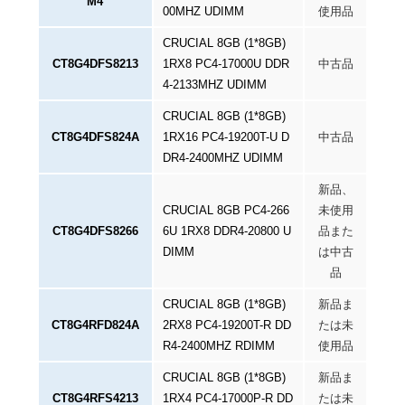
M4
00MHZ UDIMM
使用品
CRUCIAL 8GB (1*8GB)
CT8G4DFS8213
1RX8 PC4-17000U DDR
中古品
4-2133MHZ UDIMM
CRUCIAL 8GB (1*8GB)
CT8G4DFS824A
1RX16 PC4-19200T-U D
中古品
DR4-2400MHZ UDIMM
新品、
CRUCIAL 8GB PC4-266
未使用
CT8G4DFS8266
6U 1RX8 DDR4-20800 U
品また
DIMM
は中古
品
CRUCIAL 8GB (1*8GB)
新品ま
CT8G4RFD824A
2RX8 PC4-19200T-R DD
たは未
R4-2400MHZ RDIMM
使用品
CRUCIAL 8GB (1*8GB)
新品ま
CT8G4RFS4213
1RX4 PC4-17000P-R DD
たは未