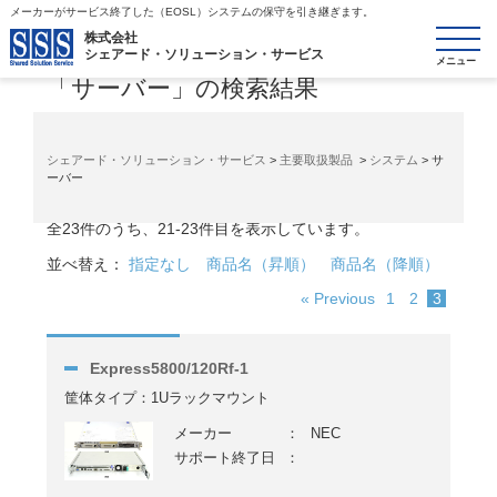
メーカーがサービス終了した（EOSL）システムの保守を引き継ぎます。
toggle
株式会社
シェアード・ソリューション・サービス
navigatio
「サーバー」の検索結果
シェアード・ソリューション・サービス
>
主要取扱製品
>
システム
> サ
ーバー
全23件のうち、21-23件目を表示しています。
並べ替え：
指定なし
商品名（昇順）
商品名（降順）
« Previous
1
2
3
Express5800/120Rf-1
筐体タイプ：1Uラックマウント
メーカー
：
NEC
サポート終了日
：