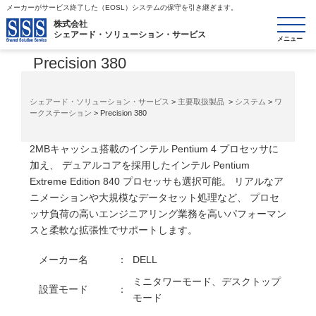
メーカーがサービス終了した（EOSL）システムの保守を引き継ぎます。
toggle
株式会社
シェアード・ソリューション・サービス
システム/ワークステーション
navigatio
Precision 380
シェアード・ソリューション・サービス
>
主要取扱製品
>
システム
>
ワ
ークステーション
> Precision 380
2MBキャッシュ搭載のインテル Pentium 4 プロセッサに
加え、 デュアルコアを採用したインテル Pentium
Extreme Edition 840 プロセッサも選択可能。 リアルなア
ニメーションや大規模なデータセット処理など、 プロセ
ッサ負荷の高いエンジニアリング業務を高いパフォーマン
スと柔軟な拡張性でサポートします。
メーカー名
：
DELL
ミニタワーモード、デスクトップ
設置モード
：
モード