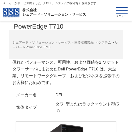
メーカーがサービス終了した（EOSL）システムの保守を引き継ぎます。
toggle
株式会社
シェアード・ソリューション・サービス
システム/サーバー
navigatio
PowerEdge T710
シェアード・ソリューション・サービス
>
主要取扱製品
>
システム
>
サ
ーバー
> PowerEdge T710
優れたパフォーマンス、可用性、および価値を2 ソケット
タワーサーバにまとめたDell PowerEdge T710 は、大企
業、リモートワークグループ、およびビジネスを拡張中の
お客様にお勧めです。
メーカー名
：
DELL
タワｰ型またはラックマウント型(5
筐体タイプ
：
U)