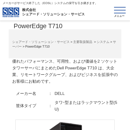
メーカーがサービス終了した（EOSL）システムの保守を引き継ぎます。
toggle
株式会社
シェアード・ソリューション・サービス
システム/サーバー
navigatio
PowerEdge T710
シェアード・ソリューション・サービス
>
主要取扱製品
>
システム
>
サ
ーバー
> PowerEdge T710
優れたパフォーマンス、可用性、および価値を2 ソケット
タワーサーバにまとめたDell PowerEdge T710 は、大企
業、リモートワークグループ、およびビジネスを拡張中の
お客様にお勧めです。
メーカー名
：
DELL
タワｰ型またはラックマウント型(5
筐体タイプ
：
U)