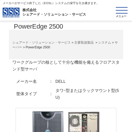
メーカーがサービス終了した（EOSL）システムの保守を引き継ぎます。
toggle
株式会社
シェアード・ソリューション・サービス
システム/サーバー
navigatio
PowerEdge 2500
シェアード・ソリューション・サービス
>
主要取扱製品
>
システム
>
サ
ーバー
> PowerEdge 2500
ワークグループの核として十分な機能を備えるフロアスタ
ンド型サーバ
メーカー名
：
DELL
タワｰ型またはラックマウント型(5
筐体タイプ
：
U)