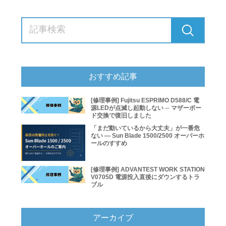
おすすめ記事
[修理事例] Fujitsu ESPRIMO D588/C 電
源LEDが点滅し起動しない ─ マザーボー
ド交換で復旧しました
「まだ動いているから大丈夫」が一番危
ない ― Sun Blade 1500/2500 オーバーホ
ールのすすめ
[修理事例] ADVANTEST WORK STATION
V0705D 電源投入直後にダウンするトラ
ブル
アーカイブ