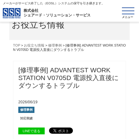
メーカーがサービス終了した（EOSL）システムの保守を引き継ぎます。
toggle
株式会社
シェアード・ソリューション・サービス
navigatio
お役立ち情報
TOP
>
お役立ち情報
>
修理事例
> [修理事例] ADVANTEST WORK STATIO
N V0705D 電源投入直後にダウンするトラブル
[修理事例] ADVANTEST WORK
STATION V0705D 電源投入直後に
ダウンするトラブル
2026/06/19
修理事例
対応実績
LINEで送る