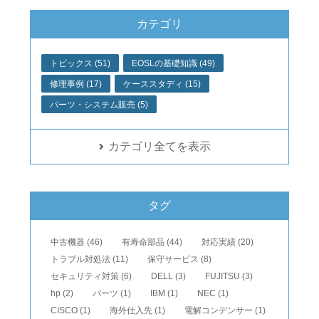
カテゴリ
トピックス (51)
EOSLの基礎知識 (49)
修理事例 (17)
ケーススタディ (15)
パーツ・システム販売 (5)
カテゴリ全てを表示
タグ
中古機器 (46)
有寿命部品 (44)
対応実績 (20)
トラブル対処法 (11)
保守サービス (8)
セキュリティ対策 (6)
DELL (3)
FUJITSU (3)
hp (2)
パーツ (1)
IBM (1)
NEC (1)
CISCO (1)
海外仕入先 (1)
電解コンデンサー (1)