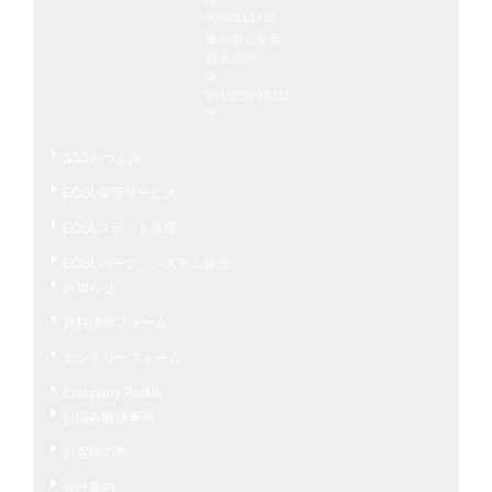
0000113105
東京都公安委
員会認可：
第
301020408215
号
SSSのつよみ
EOSL保守サービス
EOSLスポット修理
EOSLパーツ・システム販売
お知らせ
資料請求フォーム
エントリーフォーム
Company Profile
お悩み解決事例
お客様の声
会社案内