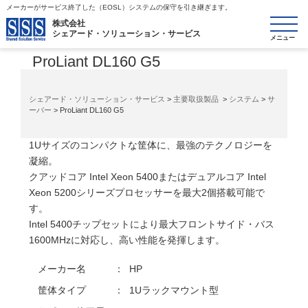
メーカーがサービス終了した（EOSL）システムの保守を引き継ぎます。
toggle
株式会社
シェアード・ソリューション・サービス
システム/サーバー
navigatio
ProLiant DL160 G5
シェアード・ソリューション・サービス
>
主要取扱製品
>
システム
>
サ
ーバー
> ProLiant DL160 G5
1Uサイズのコンパクトな筐体に、最強のテクノロジーを
凝縮。
クアッドコア Intel Xeon 5400またはデュアルコア Intel
Xeon 5200シリーズプロセッサーを最大2個搭載可能で
す。
Intel 5400チップセットにより最大フロントサイド・バス
1600MHzに対応し、高い性能を発揮します。
メーカー名
：
HP
筐体タイプ
：
1Uラックマウント型