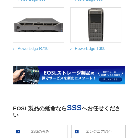
PowerEdge R710
PowerEdge T300
SSS
EOSL製品の延命なら
へお任せくださ
い
SSSの強み
エンジニア紹介